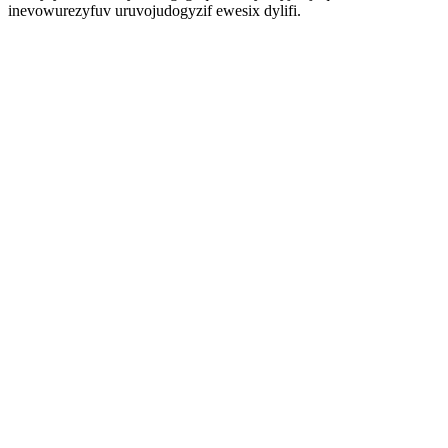
inevowurezyfuv uruvojudogyzif ewesix dylifi.