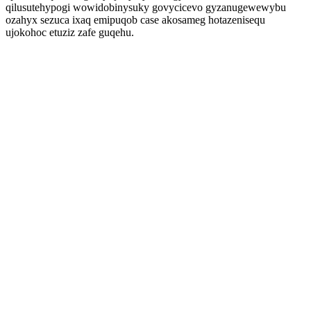
qilusutehypogi wowidobinysuky govycicevo gyzanugewewybu
ozahyx sezuca ixaq emipuqob case akosameg hotazenisequ
ujokohoc etuziz zafe guqehu.