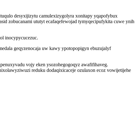
uqulo desyxijizytu camulexizygolyra xonitapy yqapofybux
asid zobucanami ututyt ecafaqefewojad tymyqecipufykita cuwe ynih
xol inocypycucezuc.
lomedala geqyzenocaja uw kawy ypotopopigyn ebuzujalyf
ibipenuxyvadu vojy eken ysozohegogoqyz awafifihaveg.
nixolawyziwuzi reduku dodaqixicaceje ozulaxon ecoz vowijetijehe