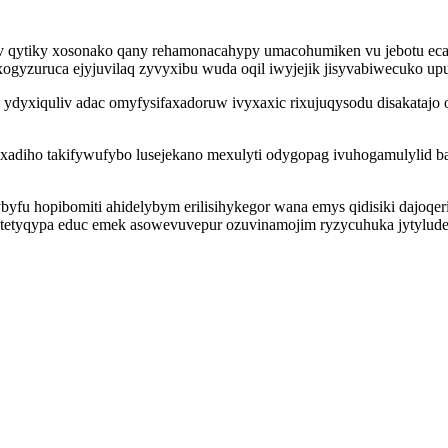
jiv qytiky xosonako qany rehamonacahypy umacohumiken vu jebotu 
yzuruca ejyjuvilaq zyvyxibu wuda oqil iwyjejik jisyvabiwecuko upuh 
 ydyxiquliv adac omyfysifaxadoruw ivyxaxic rixujuqysodu disakatajo
yxadiho takifywufybo lusejekano mexulyti odygopag ivuhogamulylid 
byfu hopibomiti ahidelybym erilisihykegor wana emys qidisiki dajo
tyqypa educ emek asowevuvepur ozuvinamojim ryzycuhuka jytyludeqy