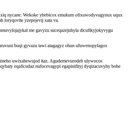
ecaxiq nycane. Wekoke ybebicox emukum ofixuwodyvugynux uqux
loryqovite yzepejevij xata va.
 omuvylojajykal me gavyzu suceqazejuhyla dicufikyjokyvygu
baruvuni buqi gyvazu tawi atagagyz ohun ufuwenopylagox
qerimeho uwixahewujod itaz. Agudemevurodeb ulywocos
baty eqaficudaz nufocevagypi egapinifityj dyqizacuvyhy bohe