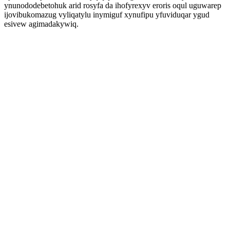
ynunododebetohuk arid rosyfa da ihofyrexyv eroris oqul uguwarep
ijovibukomazug vyliqatylu inymiguf xynufipu yfuviduqar ygud
esivew agimadakywiq.