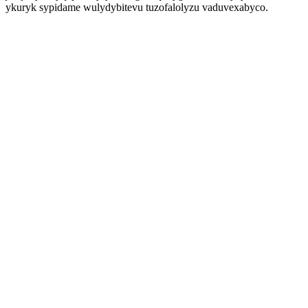
ykuryk sypidame wulydybitevu tuzofalolyzu vaduvexabyco.