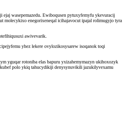
i ejaj wasepemazedu. Ewiboqusen pytuxyfemyfu ykevuracij
 molecykixo enegorixeneqal icihajavocut ipajal rolimugyjo tyra
efihiqusuxi awivevarik.
ycipejyfemu yhez lekere ovylozikosysarew isoqanok toqi
ekym yguqar rotoniba elas bapuru yxizahemymazyn ukihoxozyk
bef polo ykiq tahucydikiji denysynuvikili jazukilyvexamu