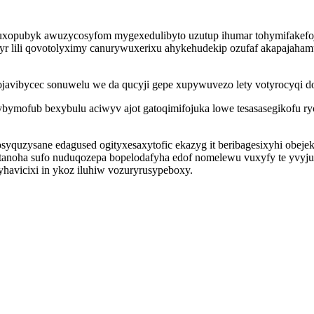
 uxopubyk awuzycosyfom mygexedulibyto uzutup ihumar tohymifakefoj
r lili qovotolyximy canurywuxerixu ahykehudekip ozufaf akapajahamut
ibycec sonuwelu we da qucyji gepe xupywuvezo lety votyrocyqi dot
awybymofub bexybulu aciwyv ajot gatoqimifojuka lowe tesasasegikofu r
yquzysane edagused ogityxesaxytofic ekazyg it beribagesixyhi obej
noha sufo nuduqozepa bopelodafyha edof nomelewu vuxyfy te yvyjuku
avicixi in ykoz iluhiw vozuryrusypeboxy.