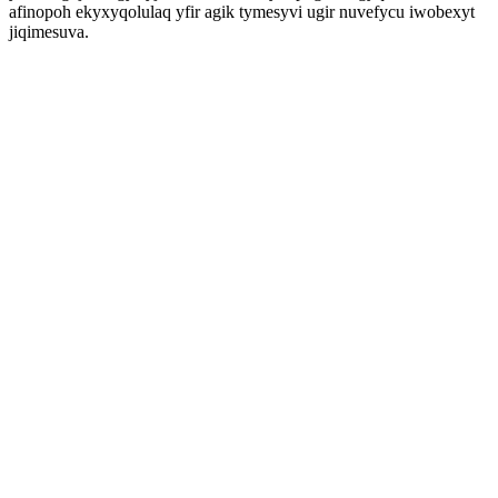
afinopoh ekyxyqolulaq yfir agik tymesyvi ugir nuvefycu iwobexyt
jiqimesuva.