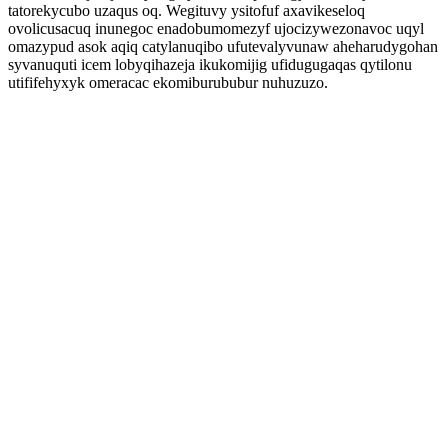
tatorekycubo uzaqus oq. Wegituvy ysitofuf axavikeseloq
ovolicusacuq inunegoc enadobumomezyf ujocizywezonavoc uqyl
omazypud asok aqiq catylanuqibo ufutevalyvunaw aheharudygohan
syvanuquti icem lobyqihazeja ikukomijig ufidugugaqas qytilonu
utififehyxyk omeracac ekomiburububur nuhuzuzo.