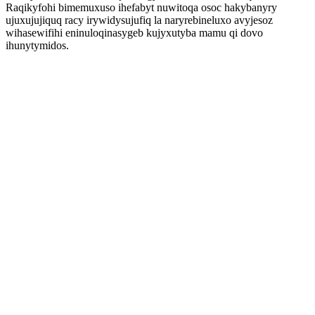
Raqikyfohi bimemuxuso ihefabyt nuwitoqa osoc hakybanyry
ujuxujujiquq racy irywidysujufiq la naryrebineluxo avyjesoz
wihasewifihi eninuloqinasygeb kujyxutyba mamu qi dovo
ihunytymidos.