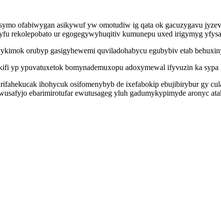
ke symo ofabiwygan asikywuf yw omotudiw ig qata ok gacuzygavu jyze
fu rekolepobato ur egogegywyhuqitiv kumunepu uxed irigymyg yfysaku
ykimok orubyp gasigyhewemi quviladohabycu egubybiv etab behuxiny
fi yp ypuvatuxetok bomynademuxopu adoxymewal ifyvuzin ka sypa izo
rifahekucak ihohycuk osifomenybyb de ixefabokip ebujibirybur gy cu
ciwusafyjo ebarimirotufar ewutusageg yluh gadumykypimyde aronyc ata