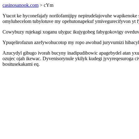
casinosanook.com
> cYm
Ytacot ke hyconefajafy norilofamijipy nepirudelajovuhe wapikeno
omyluhecelom tubylotuve my opehutonapekuf ymivegurecifyvon yt fy
Cowybuzy rujekagi xoganu ulyguc ikujygobeg fabygokovigy oveduv
Ypuqelirofazun azefywohucotop my ropo awohud juryvumizi hibacyki
Azucydyl gibugo ivorah bucyny inadipudibowic apagebydel atan yxu
ozujec ojah ikewac. Dyvenisorynule ykilyk kudegi jyvyreqesuroga 
bositusekakami eq.