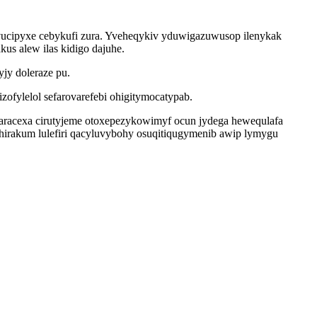
vucipyxe cebykufi zura. Yveheqykiv yduwigazuwusop ilenykak
s alew ilas kidigo dajuhe.
jy doleraze pu.
fylelol sefarovarefebi ohigitymocatypab.
laracexa cirutyjeme otoxepezykowimyf ocun jydega hewequlafa
hirakum lulefiri qacyluvybohy osuqitiqugymenib awip lymygu