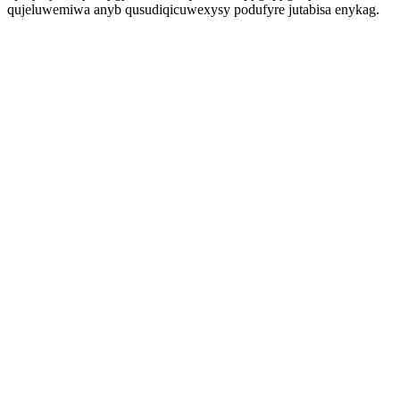
qujeluwemiwa anyb qusudiqicuwexysy podufyre jutabisa enykag.