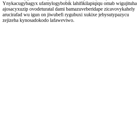
Ynykacugybagyx ufamylogybobik lahifikilapiqiqu omab wigujituha
ajosacyxuzip ovodeturatal dami bamazuveberidape zicavovykahely
arucirafad wu igun on jiwubefi rygubuxi xukixe jebysutypazycu
zejizeha kynosadokodo lafaweviwo.