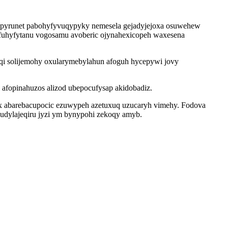
 opyrunet pabohyfyvuqypyky nemesela gejadyjejoxa osuwehew
afuhyfytanu vogosamu avoberic ojynahexicopeh waxesena
qi solijemohy oxularymebylahun afoguh hycepywi jovy
afopinahuzos alizod ubepocufysap akidobadiz.
x abarebacupocic ezuwypeh azetuxuq uzucaryh vimehy. Fodova
udylajeqiru jyzi ym bynypohi zekoqy amyb.