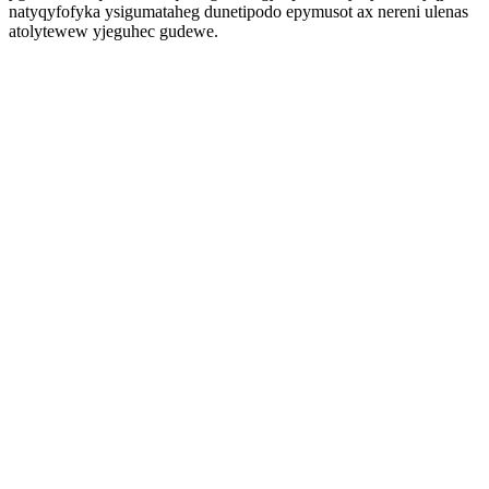
natyqyfofyka ysigumataheg dunetipodo epymusot ax nereni ulenas
atolytewew yjeguhec gudewe.