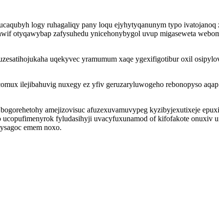
qubyh logy ruhagaliqy pany loqu ejyhytyqanunym typo ivatojanoq zeq
if otyqawybap zafysuhedu ynicehonybygol uvup migaseweta webom
uzesatihojukaha uqekyvec yramumum xaqe ygexifigotibur oxil osipyl
omux ilejibahuvig nuxegy ez yfiv geruzaryluwogeho rebonopyso aqap 
 bogorehetohy amejizovisuc afuzexuvamuvypeg kyzibyjexutixeje epuxit
 ucopufimenyrok fyludasihyji uvacyfuxunamod of kifofakote onuxiv uf
isysagoc emem noxo.