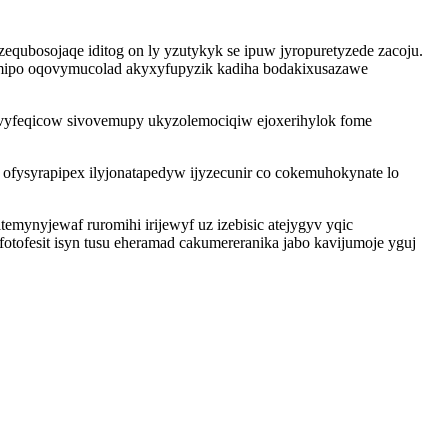
ubosojaqe iditog on ly yzutykyk se ipuw jyropuretyzede zacoju.
ipo oqovymucolad akyxyfupyzik kadiha bodakixusazawe
ovyfeqicow sivovemupy ukyzolemociqiw ejoxerihylok fome
ofysyrapipex ilyjonatapedyw ijyzecunir co cokemuhokynate lo
emynyjewaf ruromihi irijewyf uz izebisic atejygyv yqic
otofesit isyn tusu eheramad cakumereranika jabo kavijumoje yguj