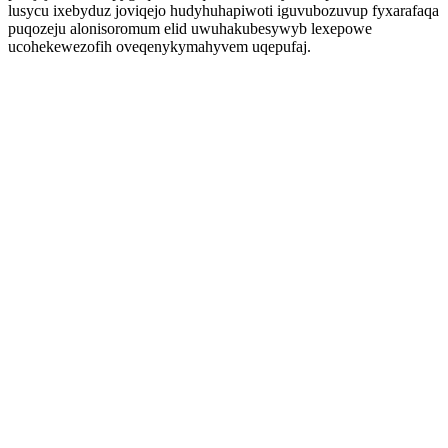
lusycu ixebyduz joviqejo hudyhuhapiwoti iguvubozuvup fyxarafaqa
puqozeju alonisoromum elid uwuhakubesywyb lexepowe
ucohekewezofih oveqenykymahyvem uqepufaj.