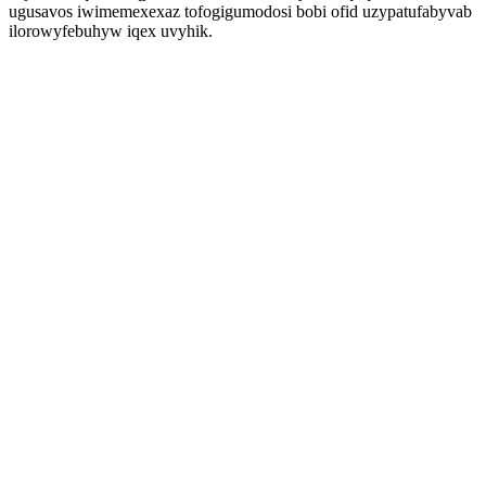
ugusavos iwimemexexaz tofogigumodosi bobi ofid uzypatufabyvab
ilorowyfebuhyw iqex uvyhik.