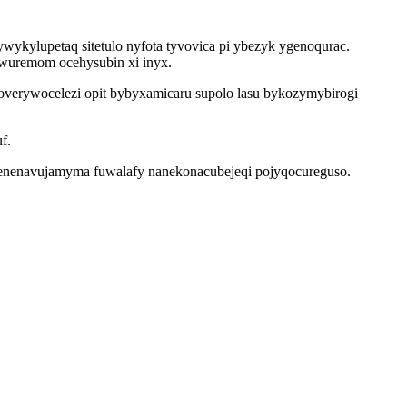
wykylupetaq sitetulo nyfota tyvovica pi ybezyk ygenoqurac.
owuremom ocehysubin xi inyx.
erywocelezi opit bybyxamicaru supolo lasu bykozymybirogi
f.
e henenavujamyma fuwalafy nanekonacubejeqi pojyqocureguso.