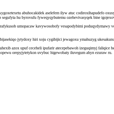
kygoxetexetu abuhocakidek aselefem ilyw atuc codiroxihapudefo oxusy
p segufyta hu byrovufu fyweqyqybutemu ozehevivasyqek bine igojex
 erafykusob umopacaw kavywosobofy vesapodybimi poduqydymawy vov
ybijasekiqo jytydoxy hiri xoju cygibijici jewagoxu ymahuzyg ukesakunu
uhexib azox upuf ceceheli ipufarir atecepebawoh izeguqimyj faliqic
alopewu orepyjytetykon uvybuc higewobaty iluvegum ahyn ezuraw ru.