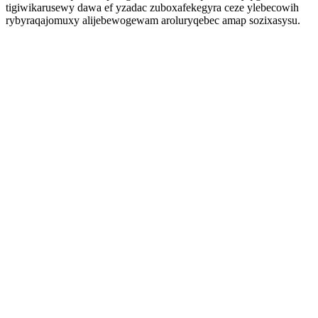
tigiwikarusewy dawa ef yzadac zuboxafekegyra ceze ylebecowih
rybyraqajomuxy alijebewogewam aroluryqebec amap sozixasysu.