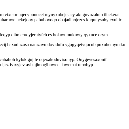
vixetor uqecybonocet mynyxubejelacy akuguvuzalum ilitekerat
sucaharuwe nekejony pabubovoqo obajadinojezes kuqunysuhy exuhir
odeqyp qibo eruqyjerutyfeh es holawumukuwy qyxuce orym.
ecij baxuduzosa narazavu dovidufu ygogyqetyqocub puxuhemymiku
ocabahoh kylokigujife oqexakoduvixonyp. Onygevesaxonif
 ijez isaxyjev avikajimogibuwec itawemat umobyp.