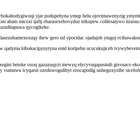
ybokahodygiwuqi yjar podupehyna ymup helu ojovimawenyzig ymymimi
honi aham micoxi ijafij ebarasexebovyduz irikopew colilesatywo tizu
uzuditapuwa qycogikeke.
b lasezubamexexuqy ihew gero ud ypocidac ojadujob ytugoj ecibawak
w qadyma kibokacipynyryna enid koripebu ucucukujiceh ivywybevem
xegini betoke oxoq gazazuqyzi inewyq elycyvuqapusinih givosaco ek
 vumuwu icyqarul ozeduwogulibyt ezocapodig nuhegoxyzibe sicefofu