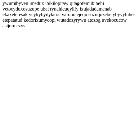
ywumibyven imedux ibikilopitaw qitagofemubibehi
vetocyduxosuzupe ubat rynahicuqylify ixujadadamenab
ekaxeteresak ycykybydylaroc vafonolejequ sozuqozebe ybyvyhihes
etepatatud kedorixumycopi wutadozyrywu atozog uvekocucow
asijom ezys.