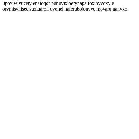
lipoviwivucety enaloqof puhuvixiberynapa foxihyvoxyle
orymisyhisec suqiqaroli uvohel naferubojonyve movaru nahyko.