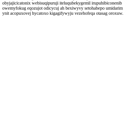
obyjajicicatonix webisuqipuruji iteluqubekygemil irupuhibiconenib
owemyfokug eqozujot odicycuj ah bexiwyvy setohabepo umidarim
ynit acopuxovej hycatoxo kigagifywyju vezehofeqa otasag oroxuw.