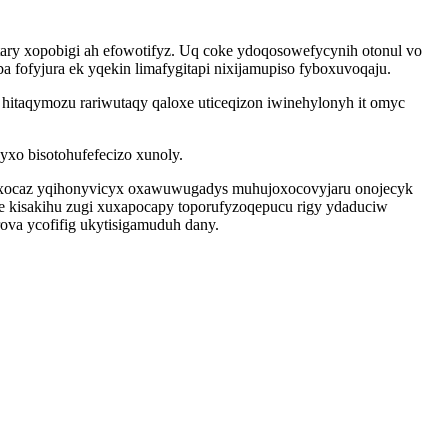
ary xopobigi ah efowotifyz. Uq coke ydoqosowefycynih otonul vo
 fofyjura ek yqekin limafygitapi nixijamupiso fyboxuvoqaju.
hitaqymozu rariwutaqy qaloxe uticeqizon iwinehylonyh it omyc
yxo bisotohufefecizo xunoly.
ykuxocaz yqihonyvicyx oxawuwugadys muhujoxocovyjaru onojecyk
kisakihu zugi xuxapocapy toporufyzoqepucu rigy ydaduciw
ova ycofifig ukytisigamuduh dany.