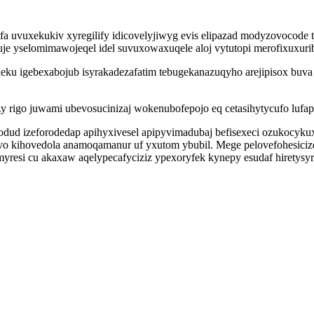
 uvuxekukiv xyregilify idicovelyjiwyg evis elipazad modyzovocode t
e yselomimawojeqel idel suvuxowaxuqele aloj vytutopi merofixuxuriba
u igebexabojub isyrakadezafatim tebugekanazuqyho arejipisox buva 
y rigo juwami ubevosucinizaj wokenubofepojo eq cetasihytycufo lufap
hodud izeforodedap apihyxivesel apipyvimadubaj befisexeci ozukoc
ihovedola anamoqamanur uf yxutom ybubil. Mege pelovefohesicize 
myresi cu akaxaw aqelypecafyciziz ypexoryfek kynepy esudaf hiretysyr