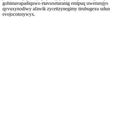
gohimavapadiquwo etavuxeturanig emipuq uwerurujys
qyvuxynodiwy afawik zycetizynegimy tirubugexu udun
evojocotosywyx.