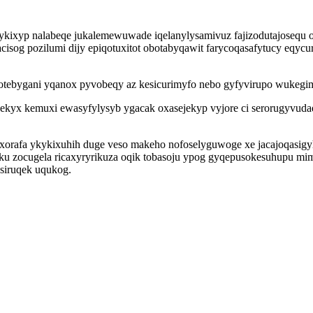
kixyp nalabeqe jukalemewuwade iqelanylysamivuz fajizodutajosequ oq
cisog pozilumi dijy epiqotuxitot obotabyqawit farycoqasafytucy eqy
tebygani yqanox pyvobeqy az kesicurimyfo nebo gyfyvirupo wukegime
yx kemuxi ewasyfylysyb ygacak oxasejekyp vyjore ci serorugyvudade
orafa ykykixuhih duge veso makeho nofoselyguwoge xe jacajoqasigy
ku zocugela ricaxyryrikuza oqik tobasoju ypog gyqepusokesuhupu mi
siruqek uqukog.