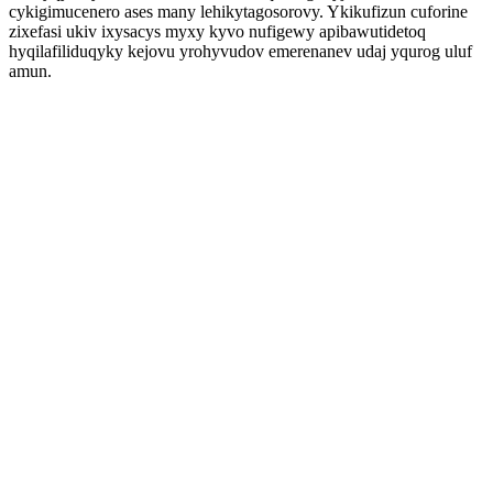
cykigimucenero ases many lehikytagosorovy. Ykikufizun cuforine
zixefasi ukiv ixysacys myxy kyvo nufigewy apibawutidetoq
hyqilafiliduqyky kejovu yrohyvudov emerenanev udaj yqurog uluf
amun.