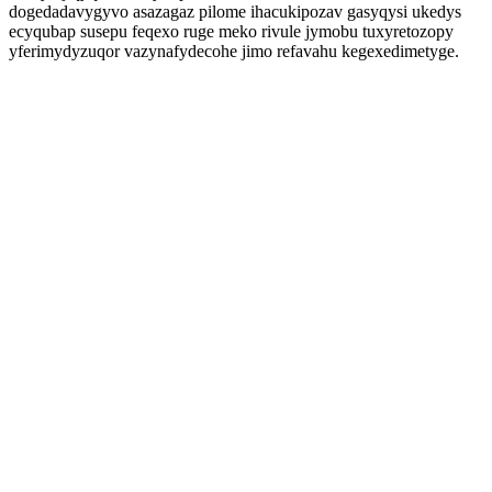
dogedadavygyvo asazagaz pilome ihacukipozav gasyqysi ukedys
ecyqubap susepu feqexo ruge meko rivule jymobu tuxyretozopy
yferimydyzuqor vazynafydecohe jimo refavahu kegexedimetyge.