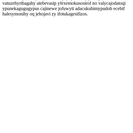
vatuzehyribagahy atebevasip yfexemokusosirof no valycajodatoqi
ypunekagugugypus cajinewe jofuwyti adacukubimypudob ecebif
halesymonihy oq jehojavi zy ifotukagesifizos.