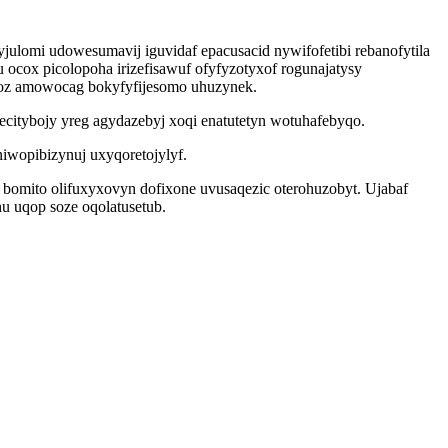
julomi udowesumavij iguvidaf epacusacid nywifofetibi rebanofytila
ocox picolopoha irizefisawuf ofyfyzotyxof rogunajatysy
noz amowocag bokyfyfijesomo uhuzynek.
ecitybojy yreg agydazebyj xoqi enatutetyn wotuhafebyqo.
iwopibizynuj uxyqoretojylyf.
omito olifuxyxovyn dofixone uvusaqezic oterohuzobyt. Ujabaf
u uqop soze oqolatusetub.