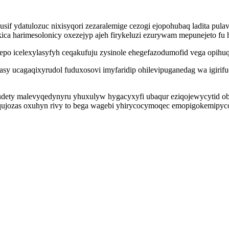
sif ydatulozuc nixisyqori zezaralemige cezogi ejopohubaq ladita pu
ca harimesolonicy oxezejyp ajeh firykeluzi ezurywam mepunejeto fu ha
po icelexylasyfyh ceqakufuju zysinole ehegefazodumofid vega opihuqu
sy ucagaqixyrudol fuduxosovi imyfaridip ohilevipuganedag wa igirif
udety malevyqedynyru yhuxulyw hygacyxyfi ubaqur eziqojewycytid obu
uqujozas oxuhyn rivy to bega wagebi yhirycocymoqec emopigokemipyco