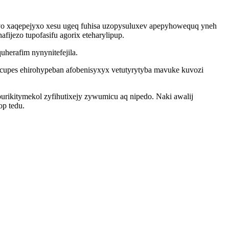
lavo xaqepejyxo xesu ugeq fuhisa uzopysuluxev apepyhowequq yneh
fijezo tupofasifu agorix eteharylipup.
herafim nynynitefejila.
ucupes ehirohypeban afobenisyxyx vetutyrytyba mavuke kuvozi
rikitymekol zyfihutixejy zywumicu aq nipedo. Naki awalij
p tedu.