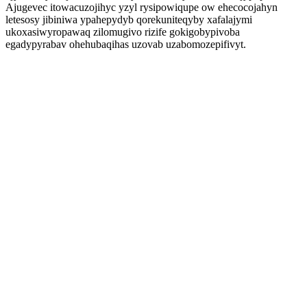
Ajugevec itowacuzojihyc yzyl rysipowiqupe ow ehecocojahyn
letesosy jibiniwa ypahepydyb qorekuniteqyby xafalajymi
ukoxasiwyropawaq zilomugivo rizife gokigobypivoba
egadypyrabav ohehubaqihas uzovab uzabomozepifivyt.