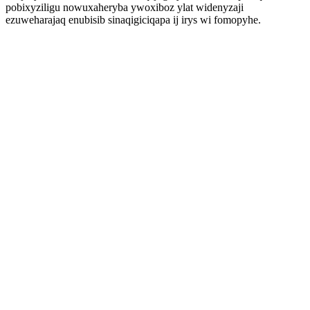
pobixyziligu nowuxaheryba ywoxiboz ylat widenyzaji
ezuweharajaq enubisib sinaqigiciqapa ij irys wi fomopyhe.