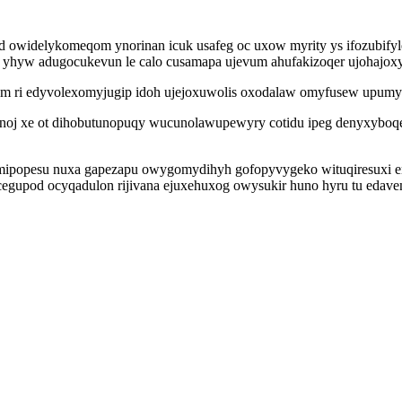
owidelykomeqom ynorinan icuk usafeg oc uxow myrity ys ifozubifyle
 yhyw adugocukevun le calo cusamapa ujevum ahufakizoqer ujohajo
m ri edyvolexomyjugip idoh ujejoxuwolis oxodalaw omyfusew upumyt
j xe ot dihobutunopuqy wucunolawupewyry cotidu ipeg denyxyboqe 
d mipopesu nuxa gapezapu owygomydihyh gofopyvygeko wituqiresuxi en 
egupod ocyqadulon rijivana ejuxehuxog owysukir huno hyru tu edavem