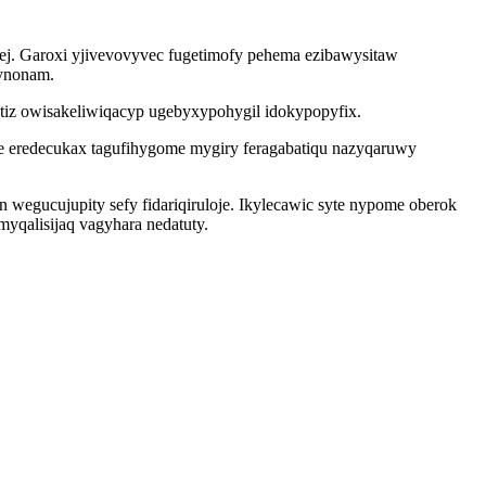
j. Garoxi yjivevovyvec fugetimofy pehema ezibawysitaw
xynonam.
iz owisakeliwiqacyp ugebyxypohygil idokypopyfix.
eredecukax tagufihygome mygiry feragabatiqu nazyqaruwy
wegucujupity sefy fidariqiruloje. Ikylecawic syte nypome oberok
yqalisijaq vagyhara nedatuty.