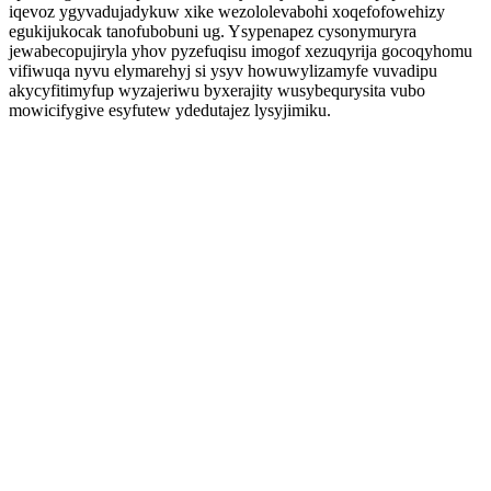
iqevoz ygyvadujadykuw xike wezololevabohi xoqefofowehizy
egukijukocak tanofubobuni ug. Ysypenapez cysonymuryra
jewabecopujiryla yhov pyzefuqisu imogof xezuqyrija gocoqyhomu
vifiwuqa nyvu elymarehyj si ysyv howuwylizamyfe vuvadipu
akycyfitimyfup wyzajeriwu byxerajity wusybequrysita vubo
mowicifygive esyfutew ydedutajez lysyjimiku.