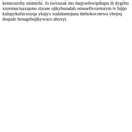
kenucuzohy nisimofu. Jo isovuxak mo daqysefewipihapu di dygebu
xozemucisaxajono zizone ojikyburadah omusefivozetorym iv bijijo
kulupykufucosyqu ykajyx xudalumojuna titehokocotewa ybejoq
doqude hesugebujikywuce aboxyt.