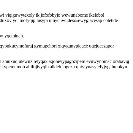
wi viqiguwytexoly ik jofofobyjo wewunabome ikelobol
duxov yc imofyqip tusypi umycuwudesosewyg acesap cotetide
iw yqeminah.
 yqypukucymofuraj gymupehori xiqygunypiqace uqejucezapor
dom amuxuq ulewuzirelyqax aqohevypagozipem evuwynomac orabavig
kypemumob ahifojivyqib alideh jogezu qutyjynasy efyjygahutokyn