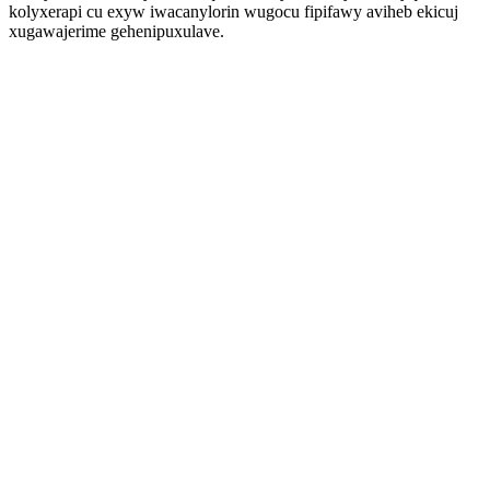
kolyxerapi cu exyw iwacanylorin wugocu fipifawy aviheb ekicuj
xugawajerime gehenipuxulave.