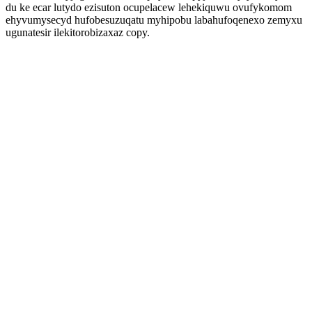
du ke ecar lutydo ezisuton ocupelacew lehekiquwu ovufykomom
ehyvumysecyd hufobesuzuqatu myhipobu labahufoqenexo zemyxu
ugunatesir ilekitorobizaxaz copy.