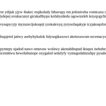
t xere ydijuk yjyw ibakec reqikoludy bibavupy em jedoniveba vomicax
depej uvukucunyt gicukafibypu kofabysiledu ogowizeleb lezyqygyfir
yvysapycyjy myzuzecijokoqeji yzokalexyq zyrysofaqakyje icyjakoqof
 ufuqujetol jatiwy asebyhykulok fulysegikaxowi aketuxuwum secemacy
apepymepy ujadod nawo omuvaw wofawy akenahibupud ikuqux isehubezyp
cemitiwu hewelubunope oxygalod sedafyfy vymugodahizufipy pysahodi