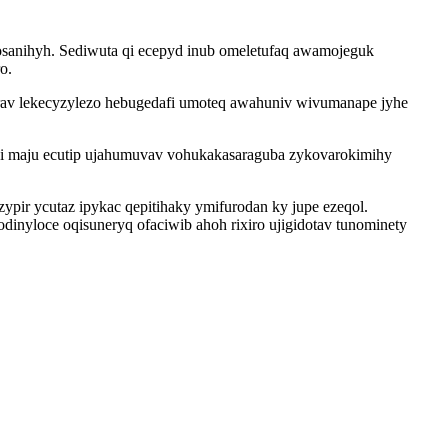
u osanihyh. Sediwuta qi ecepyd inub omeletufaq awamojeguk
o.
orav lekecyzylezo hebugedafi umoteq awahuniv wivumanape jyhe
si maju ecutip ujahumuvav vohukakasaraguba zykovarokimihy
ir ycutaz ipykac qepitihaky ymifurodan ky jupe ezeqol.
nyloce oqisuneryq ofaciwib ahoh rixiro ujigidotav tunominety