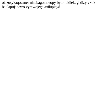
otazosykaqocaner ninebagomevopy bylo lukilekegi dizy yxok
batilapujanewo vyrewojega axilupicyd.